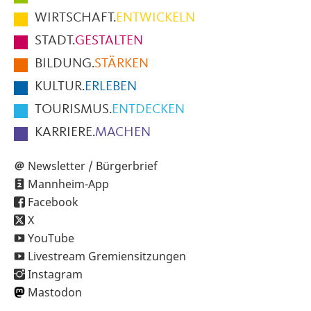
im
WIRTSCHAFT.
ENTWICKELN
Fußbereich
STADT.
GESTALTEN
der
BILDUNG.
STÄRKEN
Seite
KULTUR.
ERLEBEN
TOURISMUS.
ENTDECKEN
KARRIERE.
MACHEN
Newsletter / Bürgerbrief
Mannheim-App
Facebook
X
YouTube
Livestream Gremiensitzungen
Instagram
Mastodon