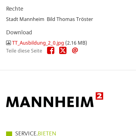
Rechte
Stadt Mannheim Bild Thomas Tröster
Download
TT_Ausbildung_2_0.jpg
(2.16 MB)
Teile
Teile
Teile
Teile diese Seite
diese
diese
diese
Seite
Seite
Seite
auf
auf
per
Facebook
X
E-
Mail
Hauptmenüpunkte
SERVICE.
BIETEN