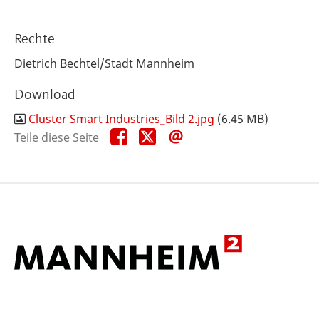
Rechte
Dietrich Bechtel/Stadt Mannheim
Download
Cluster Smart Industries_Bild 2.jpg
(6.45 MB)
Teile
Teile
Teile
Teile diese Seite
diese
diese
diese
Seite
Seite
Seite
auf
auf
per
Facebook
X
E-
Mail