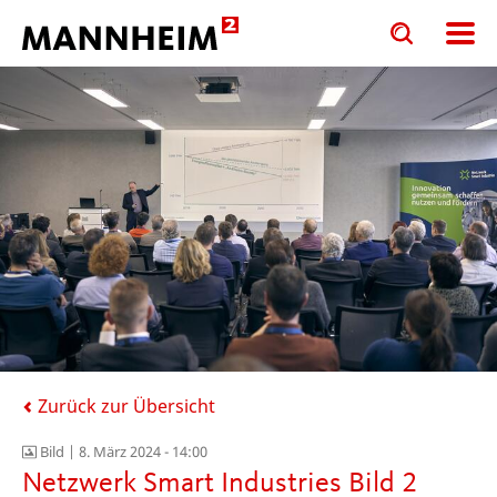
Toggle
Toggle
search
search
input
input
form
Zurück zur Übersicht
Bild |
8. März 2024 - 14:00
Netzwerk Smart Industries Bild 2