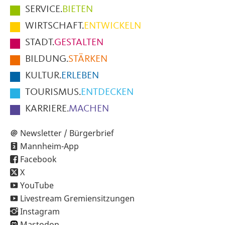
Hauptmenüpunkte
SERVICE.
BIETEN
im
WIRTSCHAFT.
ENTWICKELN
Fußbereich
STADT.
GESTALTEN
der
BILDUNG.
STÄRKEN
Seite
KULTUR.
ERLEBEN
TOURISMUS.
ENTDECKEN
KARRIERE.
MACHEN
Newsletter / Bürgerbrief
Mannheim-App
Facebook
X
YouTube
Livestream Gremiensitzungen
Instagram
Mastodon