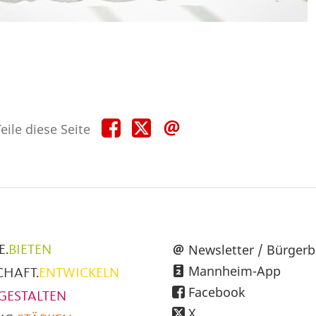
Teile
Teile
Teile
eile diese Seite
diese
diese
diese
Seite
Seite
Seite
auf
auf
per
Facebook
X
E-
Mail
üpunkte
Newsletter / Bürgerb
E.
BIETEN
Mannheim-App
CHAFT.
ENTWICKELN
h
Facebook
GESTALTEN
X