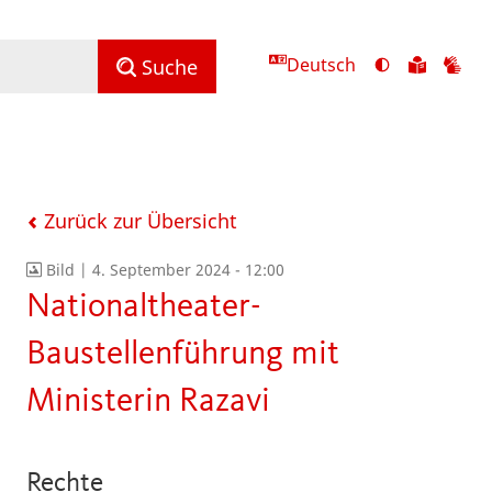
Deutsch
Ansicht
Zu
Zu
Suche
mit
den
de
hohem
Inhalte
Inh
Kontrast
in
in
umschalten
leichter
Geb
Sprach
Zurück zur Übersicht
Bild |
4. September 2024 - 12:00
Nationaltheater-
Baustellenführung mit
Ministerin Razavi
Rechte