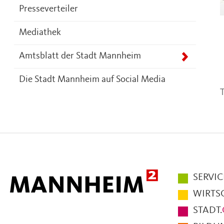
Presseverteiler
Mediathek
Amtsblatt der Stadt Mannheim
Die Stadt Mannheim auf Social Media
T
Hauptmen
SERVIC
im
WIRTS
Fußbereic
STADT.
der