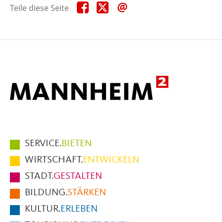
Teile
Teile
Teile
Teile diese Seite
diese
diese
diese
Seite
Seite
Seite
auf
auf
per
Facebook
X
E-
Mail
Hauptmenüpunkte
SERVICE.
BIETEN
im
WIRTSCHAFT.
ENTWICKELN
Fußbereich
STADT.
GESTALTEN
der
BILDUNG.
STÄRKEN
Seite
KULTUR.
ERLEBEN