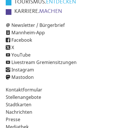
TOURISMUS.
ENTDECKEN
KARRIERE.
MACHEN
Newsletter / Bürgerbrief
Mannheim-App
Facebook
X
YouTube
Livestream Gremiensitzungen
Instagram
Mastodon
Sekundärnavigation
Kontaktformular
im
Stellenangebote
Fußbereich
Stadtkarten
Nachrichten
Presse
Mediathek