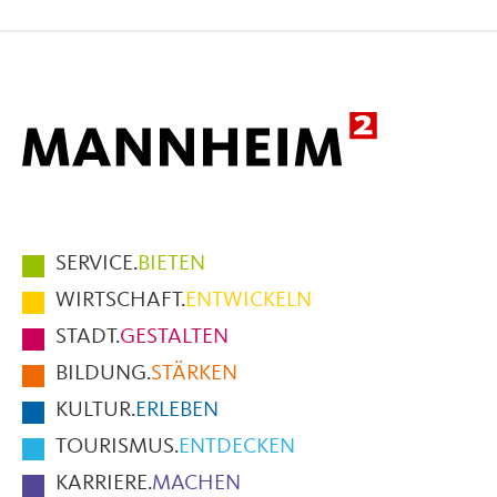
auf
auf
per
Facebook
X
E-
Mail
Hauptmenüpunkte
SERVICE.
BIETEN
im
WIRTSCHAFT.
ENTWICKELN
Fußbereich
STADT.
GESTALTEN
der
BILDUNG.
STÄRKEN
Seite
KULTUR.
ERLEBEN
TOURISMUS.
ENTDECKEN
KARRIERE.
MACHEN