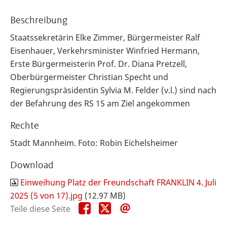
Beschreibung
Staatssekretärin Elke Zimmer, Bürgermeister Ralf
Eisenhauer, Verkehrsminister Winfried Hermann,
Erste Bürgermeisterin Prof. Dr. Diana Pretzell,
Oberbürgermeister Christian Specht und
Regierungspräsidentin Sylvia M. Felder (v.l.) sind nach
der Befahrung des RS 15 am Ziel angekommen
Rechte
Stadt Mannheim. Foto: Robin Eichelsheimer
Download
Einweihung Platz der Freundschaft FRANKLIN 4. Juli
2025 (5 von 17).jpg
(12.97 MB)
Teile
Teile
Teile
Teile diese Seite
diese
diese
diese
Seite
Seite
Seite