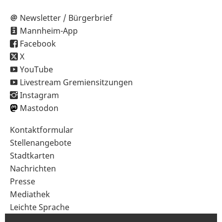
Newsletter / Bürgerbrief
Mannheim-App
Facebook
X
YouTube
Livestream Gremiensitzungen
Instagram
Mastodon
Sekundärnavigation
Kontaktformular
im
Stellenangebote
Fußbereich
Stadtkarten
Nachrichten
Presse
Mediathek
Leichte Sprache
Gebärdensprache