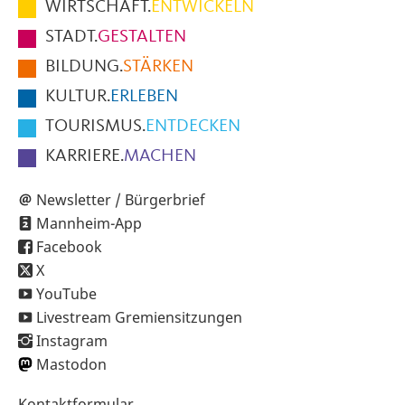
WIRTSCHAFT.
ENTWICKELN
Fußbereich
STADT.
GESTALTEN
der
BILDUNG.
STÄRKEN
Seite
KULTUR.
ERLEBEN
TOURISMUS.
ENTDECKEN
KARRIERE.
MACHEN
Newsletter / Bürgerbrief
Mannheim-App
Facebook
X
YouTube
Livestream Gremiensitzungen
Instagram
Mastodon
Sekundärnavigation
Kontaktformular