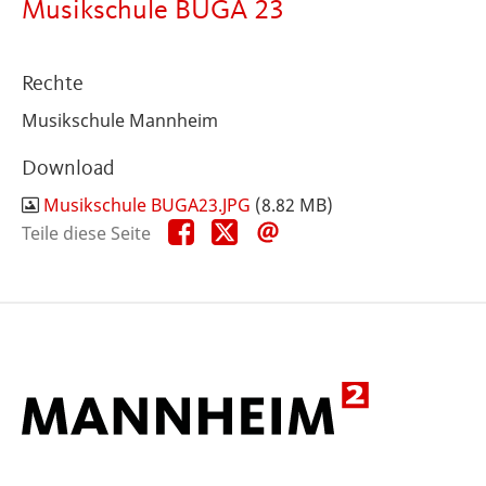
Musikschule BUGA 23
Rechte
Musikschule Mannheim
Download
Musikschule BUGA23.JPG
(8.82 MB)
Teile
Teile
Teile
Teile diese Seite
diese
diese
diese
Seite
Seite
Seite
auf
auf
per
Facebook
X
E-
Mail