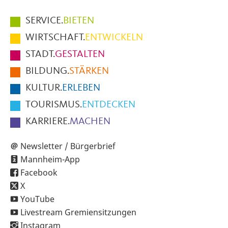
Hauptmenüpunkte
SERVICE.
BIETEN
im
WIRTSCHAFT.
ENTWICKELN
Fußbereich
STADT.
GESTALTEN
der
BILDUNG.
STÄRKEN
Seite
KULTUR.
ERLEBEN
TOURISMUS.
ENTDECKEN
KARRIERE.
MACHEN
Newsletter / Bürgerbrief
Mannheim-App
Facebook
X
YouTube
Livestream Gremiensitzungen
Instagram