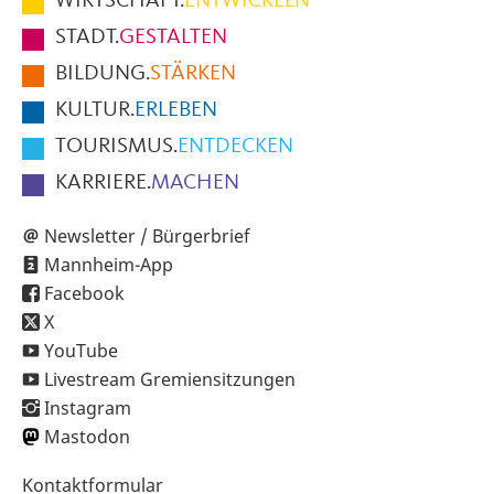
WIRTSCHAFT.
ENTWICKELN
Fußbereich
STADT.
GESTALTEN
der
BILDUNG.
STÄRKEN
Seite
KULTUR.
ERLEBEN
TOURISMUS.
ENTDECKEN
KARRIERE.
MACHEN
Newsletter / Bürgerbrief
Mannheim-App
Facebook
X
YouTube
Livestream Gremiensitzungen
Instagram
Mastodon
Sekundärnavigation
Kontaktformular