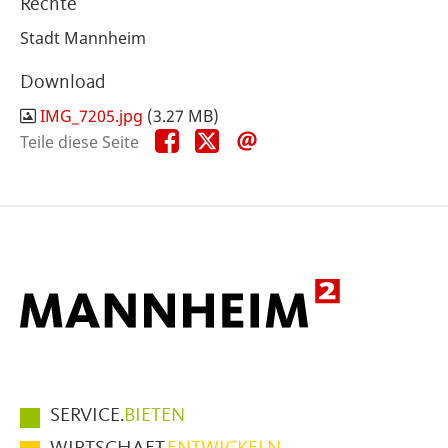
Rechte
Stadt Mannheim
Download
IMG_7205.jpg
(3.27 MB)
Teile
Teile
Teile
Teile diese Seite
diese
diese
diese
Seite
Seite
Seite
auf
auf
per
Facebook
X
E-
Mail
Hauptmenüpunkte
SERVICE.
BIETEN
im