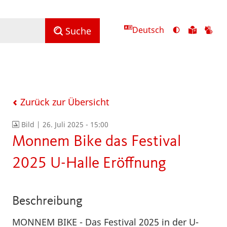
Deutsch
Ansicht
Zu
Zu
Suche
mit
den
de
hohem
Inhalte
Inh
Kontrast
in
in
umschalten
leichter
Geb
Sprach
Zurück zur Übersicht
Bild |
26. Juli 2025 - 15:00
Monnem Bike das Festival
2025 U-Halle Eröffnung
Beschreibung
MONNEM BIKE - Das Festival 2025 in der U-