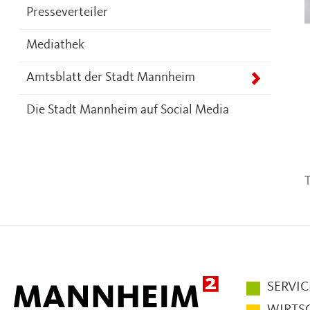
Presseverteiler
Mediathek
Amtsblatt der Stadt Mannheim
Die Stadt Mannheim auf Social Media
T
Hauptmen
SERVIC
im
WIRTS