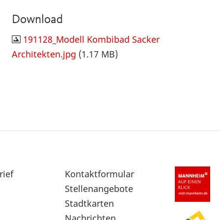
Download
191128_Modell Kombibad Sacker
Architekten.jpg
(1.17 MB)
rief
Sekundärnavigation
Kontaktformular
im
Stellenangebote
Fußbereich
Stadtkarten
Nachrichten