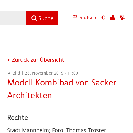
Deutsch
Ansicht
Zu
Zu
Suche
mit
den
de
hohem
Inhalte
Inh
Kontrast
in
in
umschalten
leichter
Geb
Sprach
Zurück zur Übersicht
Bild |
28. November 2019 - 11:00
Modell Kombibad von Sacker
Architekten
Rechte
Stadt Mannheim; Foto: Thomas Tröster