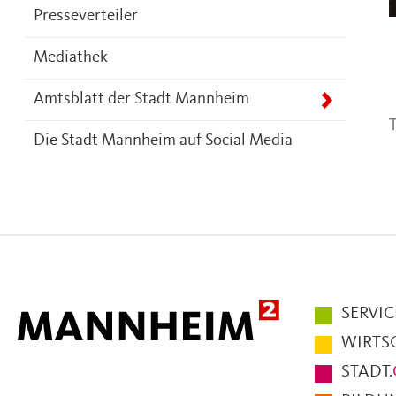
Presseverteiler
Mediathek
Amtsblatt der Stadt Mannheim
T
Die Stadt Mannheim auf Social Media
Hauptmen
SERVIC
im
WIRTS
Fußbereic
STADT.
der