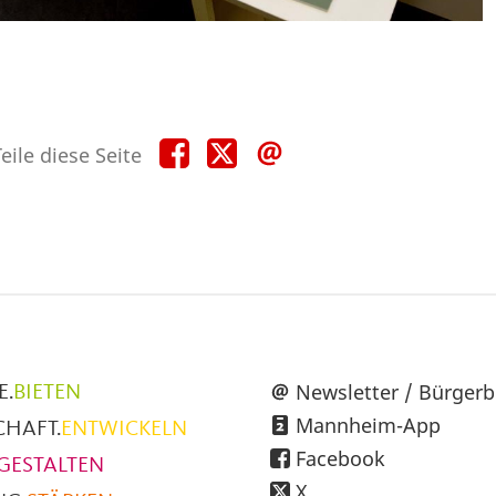
Teile
Teile
Teile
eile diese Seite
diese
diese
diese
Seite
Seite
Seite
auf
auf
per
Facebook
X
E-
Mail
üpunkte
Newsletter / Bürgerb
E.
BIETEN
Mannheim-App
CHAFT.
ENTWICKELN
h
Facebook
GESTALTEN
X