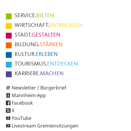
Hauptmenüpunkte
SERVICE.
BIETEN
im
WIRTSCHAFT.
ENTWICKELN
Fußbereich
STADT.
GESTALTEN
der
BILDUNG.
STÄRKEN
Seite
KULTUR.
ERLEBEN
TOURISMUS.
ENTDECKEN
KARRIERE.
MACHEN
Newsletter / Bürgerbrief
Mannheim-App
Facebook
X
YouTube
Livestream Gremiensitzungen