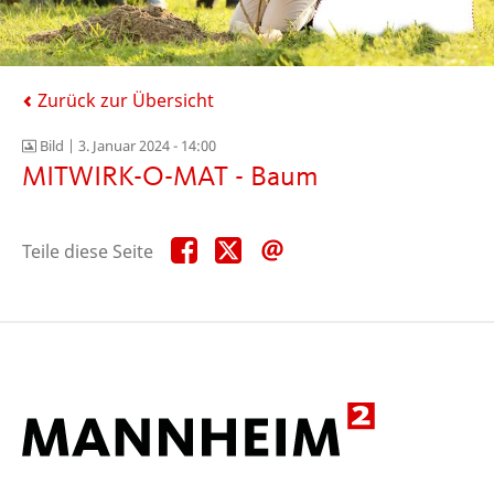
Zurück zur Übersicht
Bild |
3. Januar 2024 - 14:00
MITWIRK-O-MAT - Baum
Teile
Teile
Teile
Teile diese Seite
diese
diese
diese
Seite
Seite
Seite
auf
auf
per
Facebook
X
E-
Mail