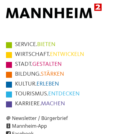
Hauptmenüpunkte
SERVICE.
BIETEN
im
WIRTSCHAFT.
ENTWICKELN
Fußbereich
STADT.
GESTALTEN
der
BILDUNG.
STÄRKEN
Seite
KULTUR.
ERLEBEN
TOURISMUS.
ENTDECKEN
KARRIERE.
MACHEN
Newsletter / Bürgerbrief
Mannheim-App
Facebook