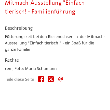
Mitmach-Ausstellung "Einfach
tierisch! - Familienführung
Beschreibung
Fütterungszeit bei den Riesenechsen in der Mitmach-
Ausstellung "Einfach tierisch!" - ein Spaß für die
ganze Familie
Rechte
rem, Foto: Maria Schumann
Teile
Teile
Teile
Teile diese Seite
diese
diese
diese
Seite
Seite
Seite
auf
auf
per
Facebook
X
E-
Mail