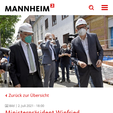
Toggle
Toggle
search
search
input
input
form
Zurück zur Übersicht
Bild |
2. Juli 2021 - 18:00