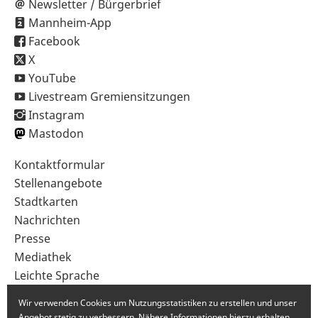
Newsletter / Bürgerbrief
Mannheim-App
Facebook
X
YouTube
Livestream Gremiensitzungen
Instagram
Mastodon
Sekundärnavigation
Kontaktformular
im
Stellenangebote
Fußbereich
Stadtkarten
Nachrichten
Presse
Mediathek
Leichte Sprache
Gebärdensprache
Wir verwenden Cookies um Nutzungsstatistiken zu erstellen und unser
Angebot stetig zu verbessern. Nähere Informationen hierzu erhalten