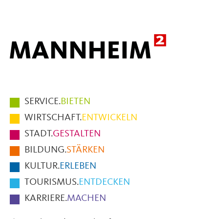
Mail
Hauptmenüpunkte
SERVICE.
BIETEN
im
WIRTSCHAFT.
ENTWICKELN
Fußbereich
STADT.
GESTALTEN
der
BILDUNG.
STÄRKEN
Seite
KULTUR.
ERLEBEN
TOURISMUS.
ENTDECKEN
KARRIERE.
MACHEN