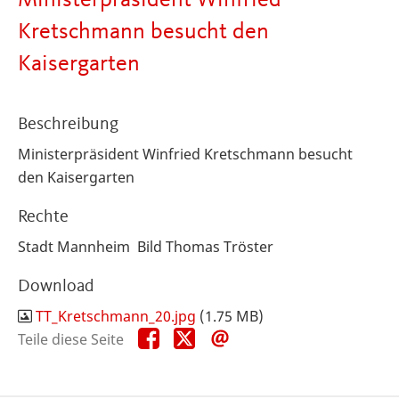
Ministerpräsident Winfried
Kretschmann besucht den
Kaisergarten
Beschreibung
Ministerpräsident Winfried Kretschmann besucht
den Kaisergarten
Rechte
Stadt Mannheim Bild Thomas Tröster
Download
TT_Kretschmann_20.jpg
(1.75 MB)
Teile
Teile
Teile
Teile diese Seite
diese
diese
diese
Seite
Seite
Seite
auf
auf
per
Facebook
X
E-