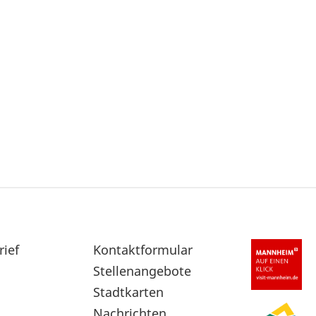
rief
Sekundärnavigation
Kontaktformular
im
Stellenangebote
Fußbereich
Stadtkarten
Nachrichten