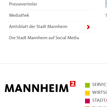
Presseverteiler
T
Mediathek
Amtsblatt der Stadt Mannheim
Die Stadt Mannheim auf Social Media
Hauptmen
SERVIC
im
WIRTS
Fußbereic
STADT.
der