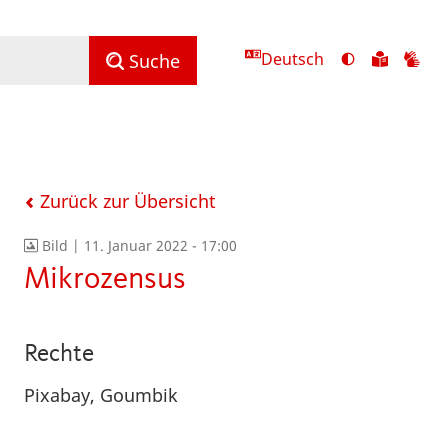
Deutsch
Ansicht
Zu
Zu
Suche
mit
den
de
hohem
Inhalte
Inh
Kontrast
in
in
umschalten
leichter
Geb
Sprach
Zurück zur Übersicht
Bild |
11. Januar 2022 - 17:00
Mikrozensus
Rechte
Pixabay, Goumbik