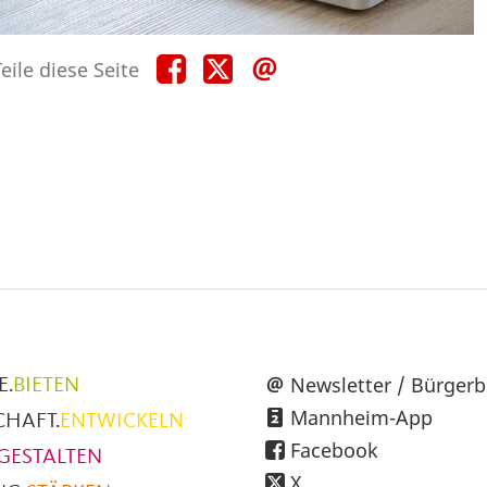
Teile
Teile
Teile
eile diese Seite
diese
diese
diese
Seite
Seite
Seite
auf
auf
per
Facebook
X
E-
Mail
üpunkte
Newsletter / Bürgerb
E.
BIETEN
Mannheim-App
CHAFT.
ENTWICKELN
h
Facebook
GESTALTEN
X