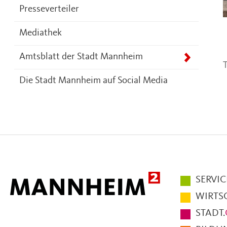
Presseverteiler
Mediathek
Amtsblatt der Stadt Mannheim
T
Die Stadt Mannheim auf Social Media
Hauptmen
SERVIC
im
WIRTS
Fußbereic
STADT.
der