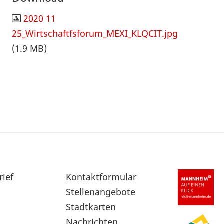
2020 11
25_Wirtschaftfsforum_MEXI_KLQCIT.jpg
(1.9 MB)
rief
Sekundärnavigation
Kontaktformular
im
Stellenangebote
Fußbereich
Stadtkarten
Nachrichten