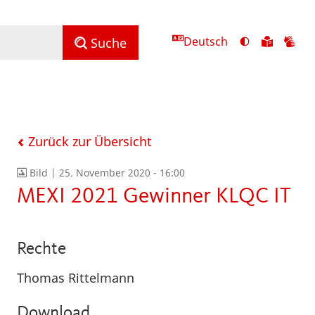
Deutsch
Ansicht
Zu
Zu
Suche
mit
den
de
hohem
Inhalte
Inh
Kontrast
in
in
umschalten
leichter
Geb
Sprach
Zurück zur Übersicht
Bild |
25. November 2020 - 16:00
MEXI 2021 Gewinner KLQC IT
Rechte
Thomas Rittelmann
Download