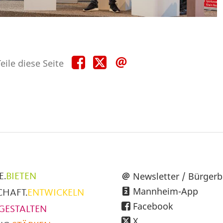
Teile
Teile
Teile
eile diese Seite
diese
diese
diese
Seite
Seite
Seite
auf
auf
per
Facebook
X
E-
Mail
üpunkte
Newsletter / Bürgerb
E.
BIETEN
Mannheim-App
CHAFT.
ENTWICKELN
h
Facebook
GESTALTEN
X