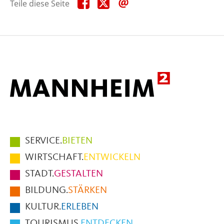
Teile
Teile
Teile
Teile diese Seite
diese
diese
diese
Seite
Seite
Seite
auf
auf
per
Facebook
X
E-
Mail
Hauptmenüpunkte
SERVICE.
BIETEN
im
WIRTSCHAFT.
ENTWICKELN
Fußbereich
STADT.
GESTALTEN
der
BILDUNG.
STÄRKEN
Seite
KULTUR.
ERLEBEN
TOURISMUS.
ENTDECKEN