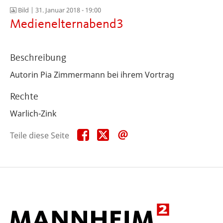
Bild |
31. Januar 2018 - 19:00
Medienelternabend3
Beschreibung
Autorin Pia Zimmermann bei ihrem Vortrag
Rechte
Warlich-Zink
Teile
Teile
Teile
Teile diese Seite
diese
diese
diese
Seite
Seite
Seite
auf
auf
per
Facebook
X
E-
Mail