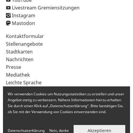
YouTube
Livestream Gremiensitzungen
Instagram
Mastodon
Sekundärnavigation
Kontaktformular
im
Stellenangebote
Fußbereich
Stadtkarten
Nachrichten
Presse
Mediathek
Leichte Sprache
Gebärdensprache
Wir verwenden Cookies um Nutzungsstatistiken zu erstellen und unser
Angebot stetig zu verbessern. Nähere Informationen hierzu erhalten
Sie durch einen Klick auf „Datenschutzerklärung“. Bitte bestätigen Sie,
ob Sie mit der Verwendung von Cookies einverstanden sind.
Akzeptieren
Datenschutzerklärung
Nein, danke