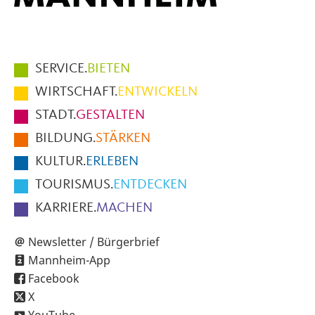
Hauptmenüpunkte
SERVICE.
BIETEN
im
WIRTSCHAFT.
ENTWICKELN
Fußbereich
STADT.
GESTALTEN
der
BILDUNG.
STÄRKEN
Seite
KULTUR.
ERLEBEN
TOURISMUS.
ENTDECKEN
KARRIERE.
MACHEN
Newsletter / Bürgerbrief
Mannheim-App
Facebook
X