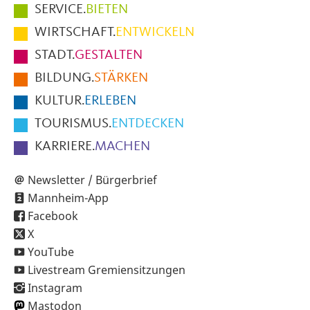
Hauptmenüpunkte
SERVICE.
BIETEN
im
WIRTSCHAFT.
ENTWICKELN
Fußbereich
STADT.
GESTALTEN
der
BILDUNG.
STÄRKEN
Seite
KULTUR.
ERLEBEN
TOURISMUS.
ENTDECKEN
KARRIERE.
MACHEN
Newsletter / Bürgerbrief
Mannheim-App
Facebook
X
YouTube
Livestream Gremiensitzungen
Instagram
Mastodon