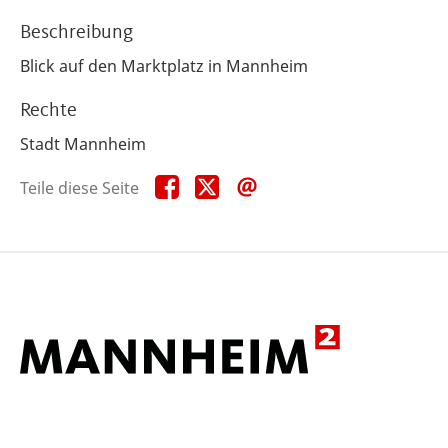
Beschreibung
Blick auf den Marktplatz in Mannheim
Rechte
Stadt Mannheim
Teile
Teile
Teile
Teile diese Seite
diese
diese
diese
Seite
Seite
Seite
auf
auf
per
Facebook
X
E-
Mail