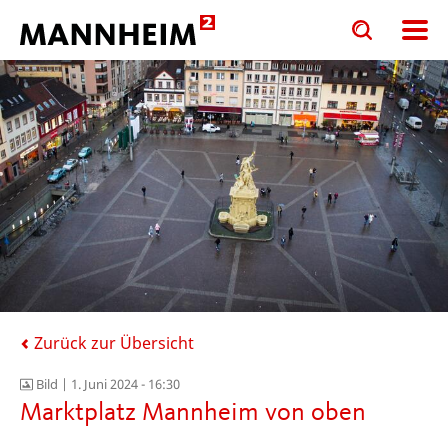
Toggle
Toggle
search
search
input
input
form
Zurück zur Übersicht
Bild |
1. Juni 2024 - 16:30
Marktplatz Mannheim von oben