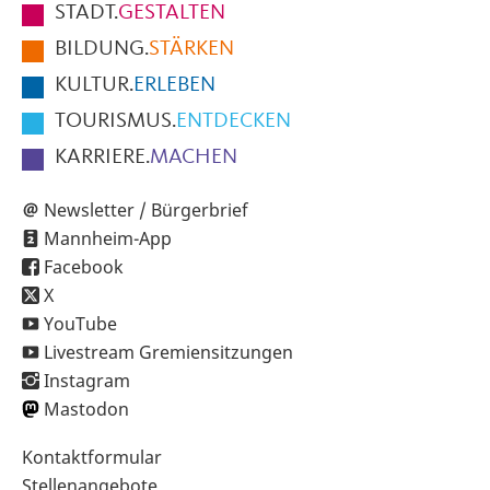
STADT.
GESTALTEN
der
BILDUNG.
STÄRKEN
Seite
KULTUR.
ERLEBEN
TOURISMUS.
ENTDECKEN
KARRIERE.
MACHEN
Newsletter / Bürgerbrief
Mannheim-App
Facebook
X
YouTube
Livestream Gremiensitzungen
Instagram
Mastodon
Sekundärnavigation
Kontaktformular
im
Stellenangebote