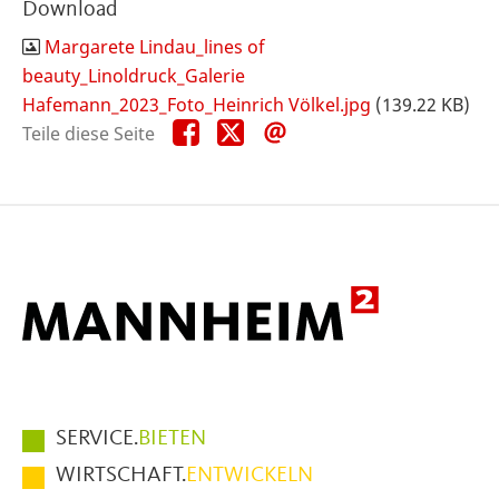
Download
Margarete Lindau_lines of
beauty_Linoldruck_Galerie
Hafemann_2023_Foto_Heinrich Völkel.jpg
(139.22 KB)
Teile
Teile
Teile
Teile diese Seite
diese
diese
diese
Seite
Seite
Seite
auf
auf
per
Facebook
X
E-
Mail
Hauptmenüpunkte
SERVICE.
BIETEN
im
WIRTSCHAFT.
ENTWICKELN
Fußbereich