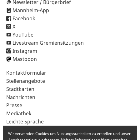
Newsletter / Bürgerbrief
Mannheim-App
Facebook
X
YouTube
Livestream Gremiensitzungen
Instagram
Mastodon
Sekundärnavigation
Kontaktformular
im
Stellenangebote
Fußbereich
Stadtkarten
Nachrichten
Presse
Mediathek
Leichte Sprache
Gebärdensprache
Wir verwenden Cookies um Nutzungsstatistiken zu erstellen und unser
Angebot stetig zu verbessern. Nähere Informationen hierzu erhalten