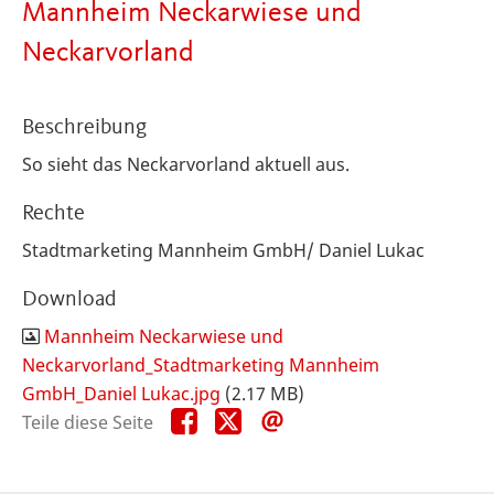
Mannheim Neckarwiese und
Neckarvorland
Beschreibung
So sieht das Neckarvorland aktuell aus.
Rechte
Stadtmarketing Mannheim GmbH/ Daniel Lukac
Download
Mannheim Neckarwiese und
Neckarvorland_Stadtmarketing Mannheim
GmbH_Daniel Lukac.jpg
(2.17 MB)
Teile
Teile
Teile
Teile diese Seite
diese
diese
diese
Seite
Seite
Seite
auf
auf
per
Facebook
X
E-