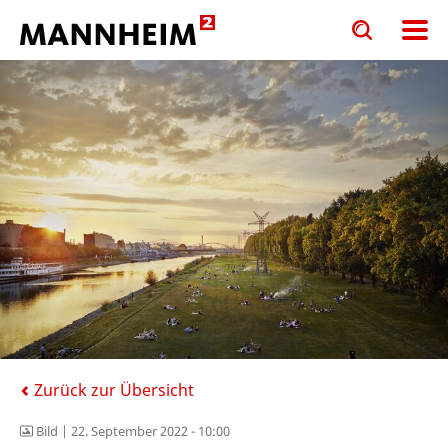
Toggle
Toggle
search
search
input
input
form
Zurück zur Übersicht
Bild |
22. September 2022 - 10:00