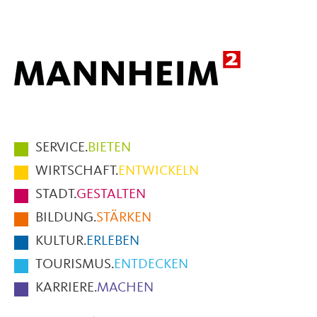
Mail
Hauptmenüpunkte
SERVICE.
BIETEN
im
WIRTSCHAFT.
ENTWICKELN
Fußbereich
STADT.
GESTALTEN
der
BILDUNG.
STÄRKEN
Seite
KULTUR.
ERLEBEN
TOURISMUS.
ENTDECKEN
KARRIERE.
MACHEN