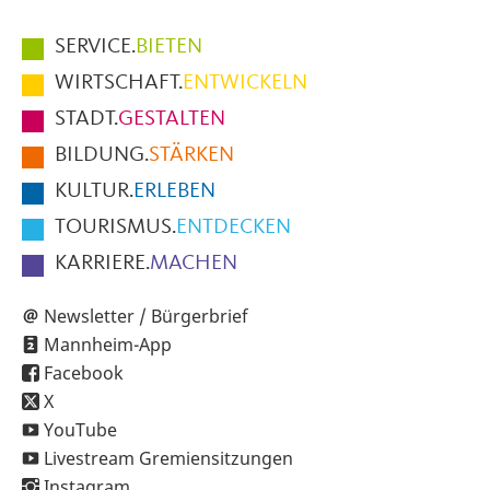
Hauptmenüpunkte
SERVICE.
BIETEN
im
WIRTSCHAFT.
ENTWICKELN
Fußbereich
STADT.
GESTALTEN
der
BILDUNG.
STÄRKEN
Seite
KULTUR.
ERLEBEN
TOURISMUS.
ENTDECKEN
KARRIERE.
MACHEN
Newsletter / Bürgerbrief
Mannheim-App
Facebook
X
YouTube
Livestream Gremiensitzungen
Instagram