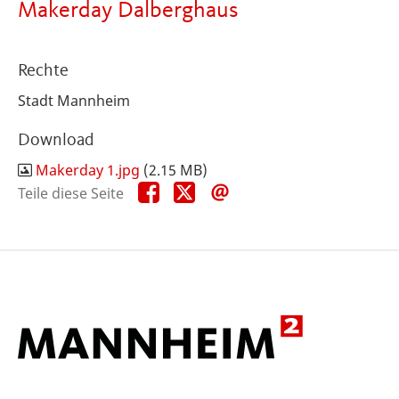
Makerday Dalberghaus
Rechte
Stadt Mannheim
Download
Makerday 1.jpg
(2.15 MB)
Teile
Teile
Teile
Teile diese Seite
diese
diese
diese
Seite
Seite
Seite
auf
auf
per
Facebook
X
E-
Mail