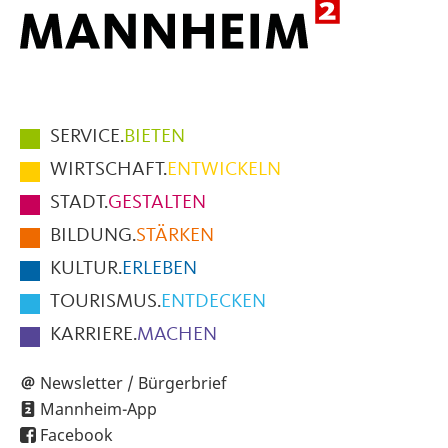
Hauptmenüpunkte
SERVICE.
BIETEN
im
WIRTSCHAFT.
ENTWICKELN
Fußbereich
STADT.
GESTALTEN
der
BILDUNG.
STÄRKEN
Seite
KULTUR.
ERLEBEN
TOURISMUS.
ENTDECKEN
KARRIERE.
MACHEN
Newsletter / Bürgerbrief
Mannheim-App
Facebook