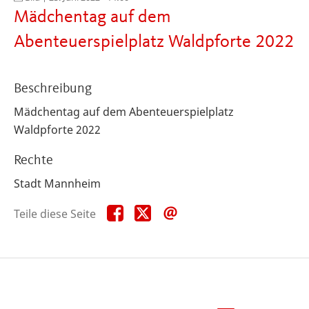
Mädchentag auf dem
Abenteuerspielplatz Waldpforte 2022
Beschreibung
Mädchentag auf dem Abenteuerspielplatz
Waldpforte 2022
Rechte
Stadt Mannheim
Teile
Teile
Teile
Teile diese Seite
diese
diese
diese
Seite
Seite
Seite
auf
auf
per
Facebook
X
E-
Mail