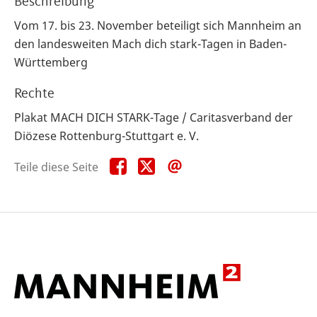
Beschreibung
Vom 17. bis 23. November beteiligt sich Mannheim an
den landesweiten Mach dich stark-Tagen in Baden-
Württemberg
Rechte
Plakat MACH DICH STARK-Tage / Caritasverband der
Diözese Rottenburg-Stuttgart e. V.
Teile
Teile
Teile
Teile diese Seite
diese
diese
diese
Seite
Seite
Seite
auf
auf
per
Facebook
X
E-
Mail