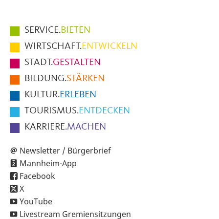
Hauptmenüpunkte
SERVICE.
BIETEN
im
WIRTSCHAFT.
ENTWICKELN
Fußbereich
STADT.
GESTALTEN
der
BILDUNG.
STÄRKEN
Seite
KULTUR.
ERLEBEN
TOURISMUS.
ENTDECKEN
KARRIERE.
MACHEN
Newsletter / Bürgerbrief
Mannheim-App
Facebook
X
YouTube
Livestream Gremiensitzungen