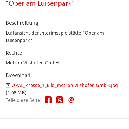
"Oper am Luisenpark"
Beschreibung
Luftansicht der Interimsspielstätte "Oper am
Luisenpark"
Rechte
Metron Vilshofen GmbH
Download
OPAL_Presse_1_Bild_metron Vilshofen GmbH.jpg
(1.08 MB)
Teile
Teile
Teile
Teile diese Seite
diese
diese
diese
Seite
Seite
Seite
auf
auf
per
Facebook
X
E-
Mail