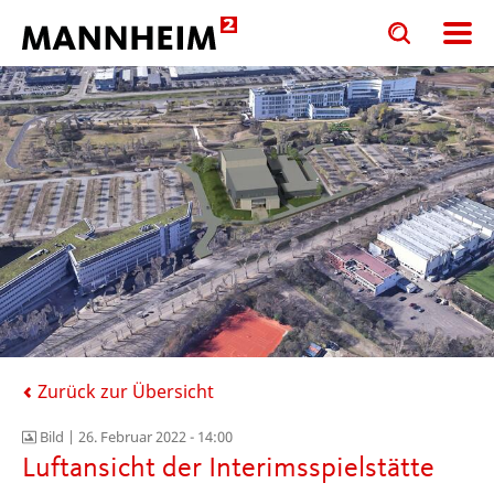
Toggle
Toggle
search
search
input
input
form
Zurück zur Übersicht
Bild |
26. Februar 2022 - 14:00
Luftansicht der Interimsspielstätte