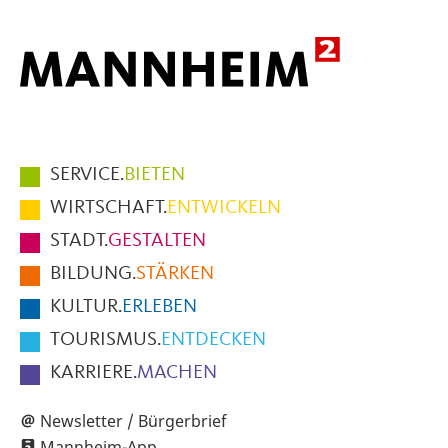
Hauptmenüpunkte
SERVICE.
BIETEN
im
WIRTSCHAFT.
ENTWICKELN
Fußbereich
STADT.
GESTALTEN
der
BILDUNG.
STÄRKEN
Seite
KULTUR.
ERLEBEN
TOURISMUS.
ENTDECKEN
KARRIERE.
MACHEN
Newsletter / Bürgerbrief
Mannheim-App