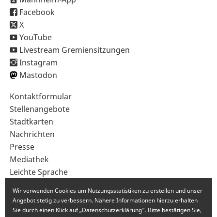
Facebook
X
YouTube
Livestream Gremiensitzungen
Instagram
Mastodon
Sekundärnavigation
Kontaktformular
im
Stellenangebote
Fußbereich
Stadtkarten
Nachrichten
Presse
Mediathek
Leichte Sprache
Gebärdensprache
Wir verwenden Cookies um Nutzungsstatistiken zu erstellen und unser
Angebot stetig zu verbessern. Nähere Informationen hierzu erhalten
Sie durch einen Klick auf „Datenschutzerklärung“. Bitte bestätigen Sie,