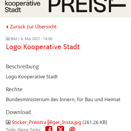
Zurück zur Übersicht
Bild |
4. Mai 2021 - 14:00
Logo Kooperative Stadt
Beschreibung
Logo Kooperative Stadt
Rechte
Bundesministerium des Innern, für Bau und Heimat
Download
Sticker_Preistra╠êger_Insta.jpg
(261.26 KB)
Teile
Teile
Teile
Teile diese Seite