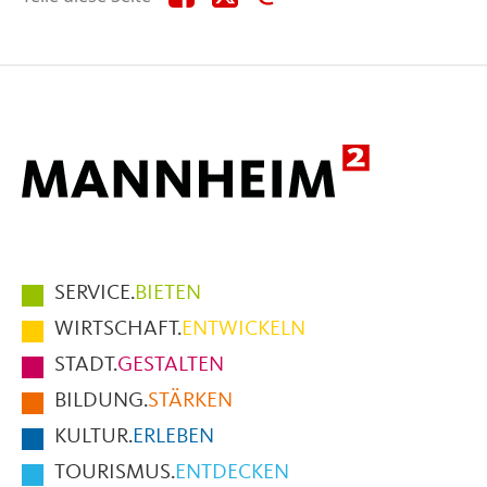
diese
diese
diese
Seite
Seite
Seite
auf
auf
per
Facebook
X
E-
Mail
Hauptmenüpunkte
SERVICE.
BIETEN
im
WIRTSCHAFT.
ENTWICKELN
Fußbereich
STADT.
GESTALTEN
der
BILDUNG.
STÄRKEN
Seite
KULTUR.
ERLEBEN
TOURISMUS.
ENTDECKEN