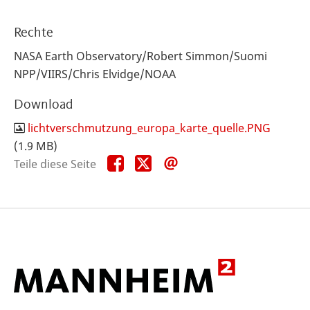
Rechte
NASA Earth Observatory/Robert Simmon/Suomi
NPP/VIIRS/Chris Elvidge/NOAA
Download
lichtverschmutzung_europa_karte_quelle.PNG
(1.9 MB)
Teile
Teile
Teile
Teile diese Seite
diese
diese
diese
Seite
Seite
Seite
auf
auf
per
Facebook
X
E-
Mail