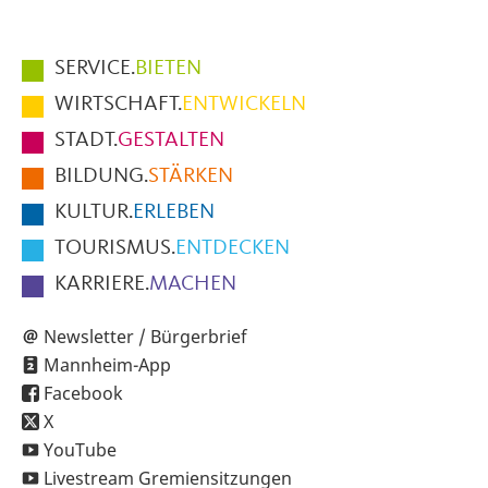
Hauptmenüpunkte
SERVICE.
BIETEN
im
WIRTSCHAFT.
ENTWICKELN
Fußbereich
STADT.
GESTALTEN
der
BILDUNG.
STÄRKEN
Seite
KULTUR.
ERLEBEN
TOURISMUS.
ENTDECKEN
KARRIERE.
MACHEN
Newsletter / Bürgerbrief
Mannheim-App
Facebook
X
YouTube
Livestream Gremiensitzungen