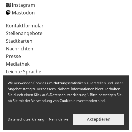
Instagram
Mastodon
Sekundärnavigation
Kontaktformular
im
Stellenangebote
Fußbereich
Stadtkarten
Nachrichten
Presse
Mediathek
Leichte Sprache
Gebärdensprache
Wir verwenden Cookies um Nutzungsstatistiken zu erstellen und unser
Angebot stetig zu verbessern. Nähere Informationen hierzu erhalten
Sie durch einen Klick auf „Datenschutzerklärung“. Bitte bestätigen Sie,
ob Sie mit der Verwendung von Cookies einverstanden sind.
Akzeptieren
Datenschutzerklärung
Nein, danke