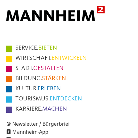
Hauptmenüpunkte
SERVICE.
BIETEN
im
WIRTSCHAFT.
ENTWICKELN
Fußbereich
STADT.
GESTALTEN
der
BILDUNG.
STÄRKEN
Seite
KULTUR.
ERLEBEN
TOURISMUS.
ENTDECKEN
KARRIERE.
MACHEN
Newsletter / Bürgerbrief
Mannheim-App