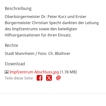
Beschreibung
Oberbürgermeister Dr. Peter Kurz und Erster
Bürgermeister Christian Specht dankten der Leitung
des Impfzentrums sowie den beteiligten
Hilfsorganisationen für ihren Einsatz.
Rechte
Stadt Mannheim / Foto: Ch. Blüthner
Download
Impfzentrum Abschluss.jpg
(1.78 MB)
Teile
Teile
Teile
Teile diese Seite
diese
diese
diese
Seite
Seite
Seite
auf
auf
per
Facebook
X
E-
Mail