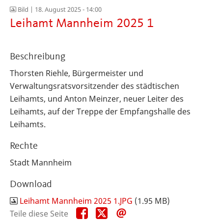
Bild |
18. August 2025 - 14:00
Leihamt Mannheim 2025 1
Beschreibung
Thorsten Riehle, Bürgermeister und
Verwaltungsratsvorsitzender des städtischen
Leihamts, und Anton Meinzer, neuer Leiter des
Leihamts, auf der Treppe der Empfangshalle des
Leihamts.
Rechte
Stadt Mannheim
Download
Leihamt Mannheim 2025 1.JPG
(1.95 MB)
Teile
Teile
Teile
Teile diese Seite
diese
diese
diese