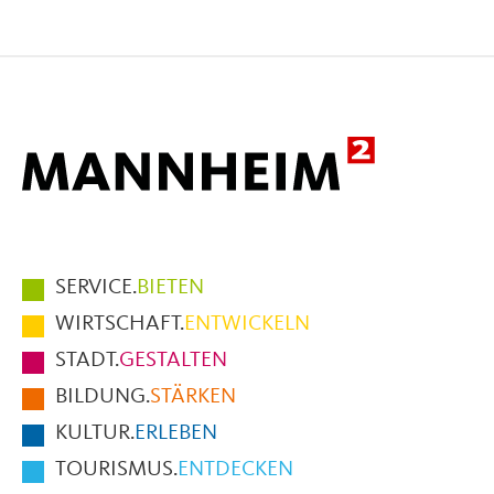
Seite
Seite
Seite
auf
auf
per
Facebook
X
E-
Mail
Hauptmenüpunkte
SERVICE.
BIETEN
im
WIRTSCHAFT.
ENTWICKELN
Fußbereich
STADT.
GESTALTEN
der
BILDUNG.
STÄRKEN
Seite
KULTUR.
ERLEBEN
TOURISMUS.
ENTDECKEN