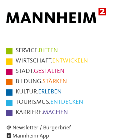
Hauptmenüpunkte
SERVICE.
BIETEN
im
WIRTSCHAFT.
ENTWICKELN
Fußbereich
STADT.
GESTALTEN
der
BILDUNG.
STÄRKEN
Seite
KULTUR.
ERLEBEN
TOURISMUS.
ENTDECKEN
KARRIERE.
MACHEN
Newsletter / Bürgerbrief
Mannheim-App