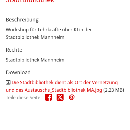
Stadtbibliothek
Beschreibung
Workshop für Lehrkräfte über KI in der
Stadtbibliothek Mannheim
Rechte
Stadtbibliothek Mannheim
Download
Die Stadtbibliothek dient als Ort der Vernetzung
und des Austauschs_Stadtbibliothek MA.jpg
(2.23 MB)
Teile
Teile
Teile
Teile diese Seite
diese
diese
diese
Seite
Seite
Seite
auf
auf
per
Facebook
X
E-
Mail