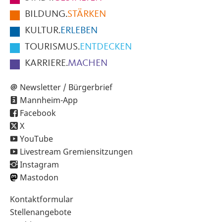
der
BILDUNG.
STÄRKEN
Seite
KULTUR.
ERLEBEN
TOURISMUS.
ENTDECKEN
KARRIERE.
MACHEN
Newsletter / Bürgerbrief
Mannheim-App
Facebook
X
YouTube
Livestream Gremiensitzungen
Instagram
Mastodon
Sekundärnavigation
Kontaktformular
im
Stellenangebote