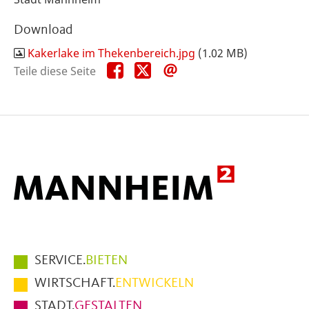
Download
Kakerlake im Thekenbereich.jpg
(1.02 MB)
Teile
Teile
Teile
Teile diese Seite
diese
diese
diese
Seite
Seite
Seite
auf
auf
per
Facebook
X
E-
Mail
Hauptmenüpunkte
SERVICE.
BIETEN
im
WIRTSCHAFT.
ENTWICKELN
Fußbereich
STADT.
GESTALTEN