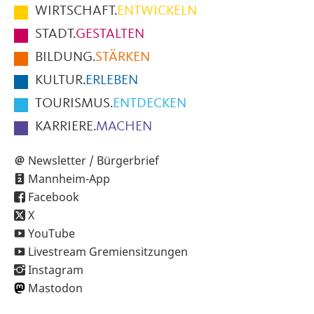
im
WIRTSCHAFT.
ENTWICKELN
Fußbereich
STADT.
GESTALTEN
der
BILDUNG.
STÄRKEN
Seite
KULTUR.
ERLEBEN
TOURISMUS.
ENTDECKEN
KARRIERE.
MACHEN
Newsletter / Bürgerbrief
Mannheim-App
Facebook
X
YouTube
Livestream Gremiensitzungen
Instagram
Mastodon