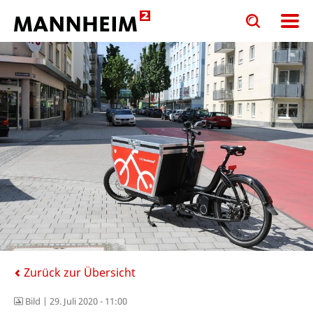
Toggle
Toggle
search
search
input
input
form
Zurück zur Übersicht
Bild |
29. Juli 2020 - 11:00