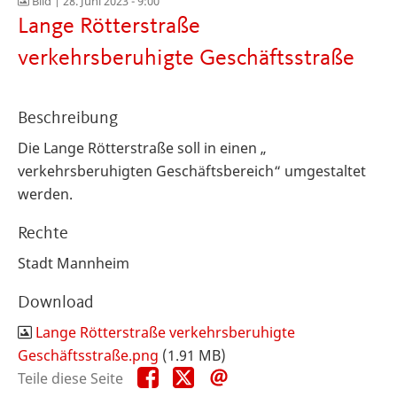
Bild |
28. Juni 2023 - 9:00
Lange Rötterstraße
verkehrsberuhigte Geschäftsstraße
Beschreibung
Die Lange Rötterstraße soll in einen „
verkehrsberuhigten Geschäftsbereich“ umgestaltet
werden.
Rechte
Stadt Mannheim
Download
Lange Rötterstraße verkehrsberuhigte
Geschäftsstraße.png
(1.91 MB)
Teile
Teile
Teile
Teile diese Seite
diese
diese
diese