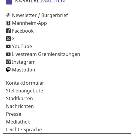
KARRIERE.
MACHEN
Newsletter / Bürgerbrief
Mannheim-App
Facebook
X
YouTube
Livestream Gremiensitzungen
Instagram
Mastodon
Sekundärnavigation
Kontaktformular
im
Stellenangebote
Fußbereich
Stadtkarten
Nachrichten
Presse
Mediathek
Leichte Sprache