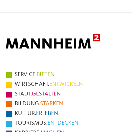
Seite
Seite
Seite
auf
auf
per
Facebook
X
E-
Mail
Hauptmenüpunkte
SERVICE.
BIETEN
im
WIRTSCHAFT.
ENTWICKELN
Fußbereich
STADT.
GESTALTEN
der
BILDUNG.
STÄRKEN
Seite
KULTUR.
ERLEBEN
TOURISMUS.
ENTDECKEN