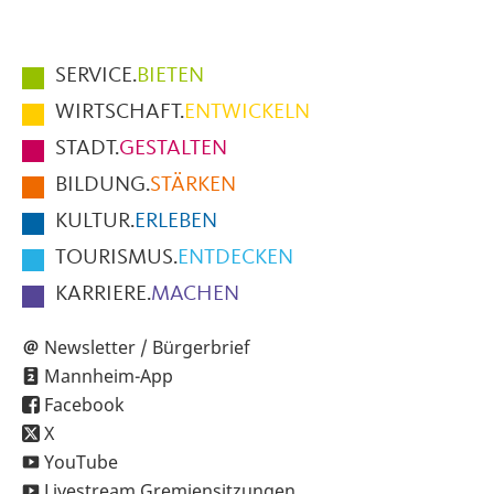
Hauptmenüpunkte
SERVICE.
BIETEN
im
WIRTSCHAFT.
ENTWICKELN
Fußbereich
STADT.
GESTALTEN
der
BILDUNG.
STÄRKEN
Seite
KULTUR.
ERLEBEN
TOURISMUS.
ENTDECKEN
KARRIERE.
MACHEN
Newsletter / Bürgerbrief
Mannheim-App
Facebook
X
YouTube
Livestream Gremiensitzungen