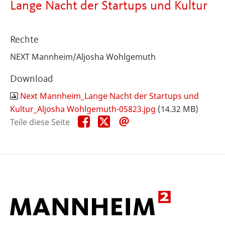
Lange Nacht der Startups und Kultur
Rechte
NEXT Mannheim/Aljosha Wohlgemuth
Download
Next Mannheim_Lange Nacht der Startups und
Kultur_Aljosha Wohlgemuth-05823.jpg
(14.32 MB)
Teile
Teile
Teile
Teile diese Seite
diese
diese
diese
Seite
Seite
Seite
auf
auf
per
Facebook
X
E-
Mail