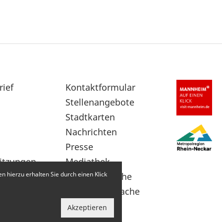
rief
Sekundärnavigation
Kontaktformular
im
Stellenangebote
Fußbereich
Stadtkarten
Nachrichten
Presse
itzungen
Mediathek
 hierzu erhalten Sie durch einen Klick
Leichte Sprache
Gebärdensprache
Akzeptieren