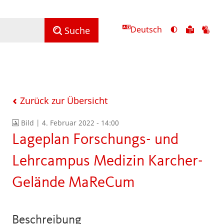
Deutsch
Ansicht
Zu
Zu
Suche
mit
den
de
hohem
Inhalte
Inh
Kontrast
in
in
umschalten
leichter
Geb
Sprach
Zurück zur Übersicht
Bild |
4. Februar 2022 - 14:00
Lageplan Forschungs- und
Lehrcampus Medizin Karcher-
Gelände MaReCum
Beschreibung