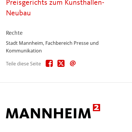
Preisgerichts zum Kunsthallen-
Neubau
Rechte
Stadt Mannheim, Fachbereich Presse und
Kommunikation
Teile
Teile
Teile
Teile diese Seite
diese
diese
diese
Seite
Seite
Seite
auf
auf
per
Facebook
X
E-
Mail