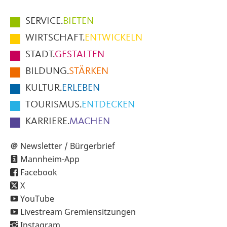
Hauptmenüpunkte
SERVICE.
BIETEN
im
WIRTSCHAFT.
ENTWICKELN
Fußbereich
STADT.
GESTALTEN
der
BILDUNG.
STÄRKEN
Seite
KULTUR.
ERLEBEN
TOURISMUS.
ENTDECKEN
KARRIERE.
MACHEN
Newsletter / Bürgerbrief
Mannheim-App
Facebook
X
YouTube
Livestream Gremiensitzungen
Instagram