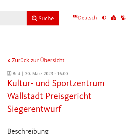
Deutsch
Ansicht
Zu
Zu
Suche
mit
den
de
hohem
Inhalte
Inh
Kontrast
in
in
umschalten
leichter
Geb
Sprach
Zurück zur Übersicht
Bild |
30. März 2023 - 16:00
Kultur- und Sportzentrum
Wallstadt Preisgericht
Siegerentwurf
Beschreibung