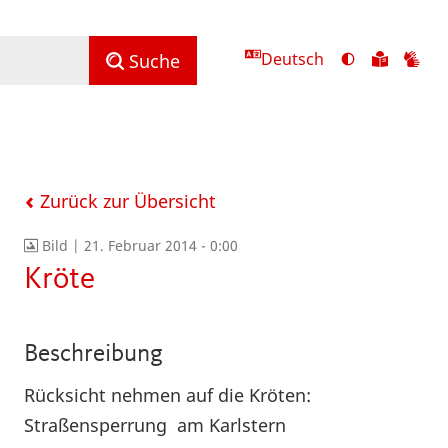
Deutsch
Ansicht
Zu
Zu
Suche
mit
den
de
hohem
Inhalte
Inh
Kontrast
in
in
umschalten
leichter
Geb
Sprach
Zurück zur Übersicht
Bild |
21. Februar 2014 - 0:00
Kröte
Beschreibung
Rücksicht nehmen auf die Kröten:
Straßensperrung am Karlstern