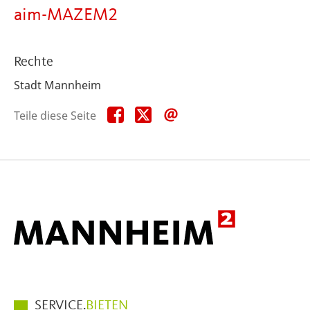
aim-MAZEM2
Rechte
Stadt Mannheim
Teile
Teile
Teile
Teile diese Seite
diese
diese
diese
Seite
Seite
Seite
auf
auf
per
Facebook
X
E-
Mail
Hauptmenüpunkte
SERVICE.
BIETEN