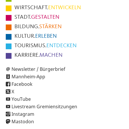
im
WIRTSCHAFT.
ENTWICKELN
Fußbereich
STADT.
GESTALTEN
der
BILDUNG.
STÄRKEN
Seite
KULTUR.
ERLEBEN
TOURISMUS.
ENTDECKEN
KARRIERE.
MACHEN
Newsletter / Bürgerbrief
Mannheim-App
Facebook
X
YouTube
Livestream Gremiensitzungen
Instagram
Mastodon