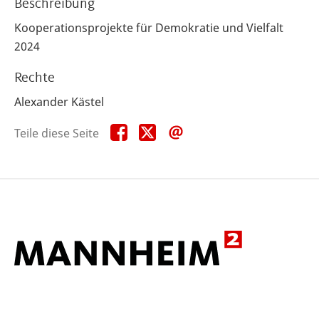
Beschreibung
Kooperationsprojekte für Demokratie und Vielfalt
2024
Rechte
Alexander Kästel
Teile
Teile
Teile
Teile diese Seite
diese
diese
diese
Seite
Seite
Seite
auf
auf
per
Facebook
X
E-
Mail