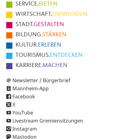
Hauptmenüpunkte
SERVICE.
BIETEN
im
WIRTSCHAFT.
ENTWICKELN
Fußbereich
STADT.
GESTALTEN
der
BILDUNG.
STÄRKEN
Seite
KULTUR.
ERLEBEN
TOURISMUS.
ENTDECKEN
KARRIERE.
MACHEN
Newsletter / Bürgerbrief
Mannheim-App
Facebook
X
YouTube
Livestream Gremiensitzungen
Instagram
Mastodon