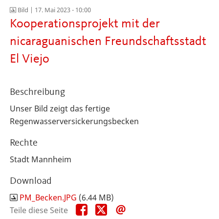
Bild |
17. Mai 2023 - 10:00
Kooperationsprojekt mit der
nicaraguanischen Freundschaftsstadt
El Viejo
Beschreibung
Unser Bild zeigt das fertige
Regenwasserversickerungsbecken
Rechte
Stadt Mannheim
Download
PM_Becken.JPG
(6.44 MB)
Teile
Teile
Teile
Teile diese Seite
diese
diese
diese