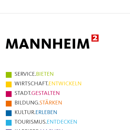
Seite
Seite
Seite
auf
auf
per
Facebook
X
E-
Mail
Hauptmenüpunkte
SERVICE.
BIETEN
im
WIRTSCHAFT.
ENTWICKELN
Fußbereich
STADT.
GESTALTEN
der
BILDUNG.
STÄRKEN
Seite
KULTUR.
ERLEBEN
TOURISMUS.
ENTDECKEN