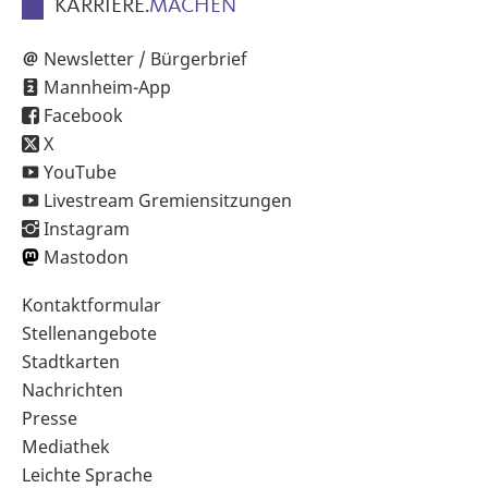
KARRIERE.
MACHEN
Newsletter / Bürgerbrief
Mannheim-App
Facebook
X
YouTube
Livestream Gremiensitzungen
Instagram
Mastodon
Sekundärnavigation
Kontaktformular
im
Stellenangebote
Fußbereich
Stadtkarten
Nachrichten
Presse
Mediathek
Leichte Sprache