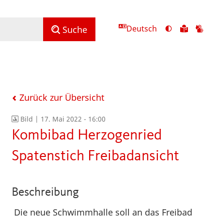
Deutsch
Ansicht
Zu
Zu
Suche
mit
den
de
hohem
Inhalte
Inh
Kontrast
in
in
umschalten
leichter
Geb
Sprach
Zurück zur Übersicht
Bild |
17. Mai 2022 - 16:00
Kombibad Herzogenried
Spatenstich Freibadansicht
Beschreibung
Die neue Schwimmhalle soll an das Freibad