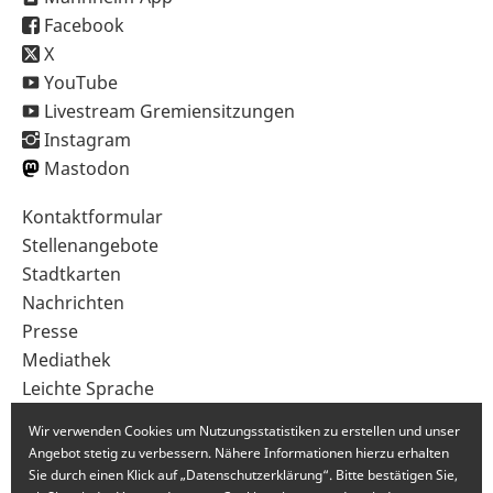
Facebook
X
YouTube
Livestream Gremiensitzungen
Instagram
Mastodon
Sekundärnavigation
Kontaktformular
im
Stellenangebote
Fußbereich
Stadtkarten
Nachrichten
Presse
Mediathek
Leichte Sprache
Gebärdensprache
Wir verwenden Cookies um Nutzungsstatistiken zu erstellen und unser
Angebot stetig zu verbessern. Nähere Informationen hierzu erhalten
Sie durch einen Klick auf „Datenschutzerklärung“. Bitte bestätigen Sie,