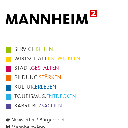
Hauptmenüpunkte
SERVICE.
BIETEN
im
WIRTSCHAFT.
ENTWICKELN
Fußbereich
STADT.
GESTALTEN
der
BILDUNG.
STÄRKEN
Seite
KULTUR.
ERLEBEN
TOURISMUS.
ENTDECKEN
KARRIERE.
MACHEN
Newsletter / Bürgerbrief
Mannheim-App