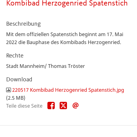
Kombibad Herzogenried Spatenstich
Beschreibung
Mit dem offiziellen Spatenstich beginnt am 17. Mai
2022 die Bauphase des Kombibads Herzogenried.
Rechte
Stadt Mannheim/ Thomas Tröster
Download
220517 Kombibad Herzogenried Spatenstich.jpg
(2.5 MB)
Teile
Teile
Teile
Teile diese Seite
diese
diese
diese
Seite
Seite
Seite
auf
auf
per
Facebook
X
E-
Mail