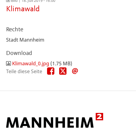
Bild |
18. Juli 2019 - 16:00
Klimawald
Rechte
Stadt Mannheim
Download
Klimawald_0.jpg
(1.75 MB)
Teile
Teile
Teile
Teile diese Seite
diese
diese
diese
Seite
Seite
Seite
auf
auf
per
Facebook
X
E-
Mail