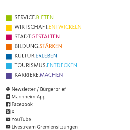
Hauptmenüpunkte
SERVICE.
BIETEN
im
WIRTSCHAFT.
ENTWICKELN
Fußbereich
STADT.
GESTALTEN
der
BILDUNG.
STÄRKEN
Seite
KULTUR.
ERLEBEN
TOURISMUS.
ENTDECKEN
KARRIERE.
MACHEN
Newsletter / Bürgerbrief
Mannheim-App
Facebook
X
YouTube
Livestream Gremiensitzungen