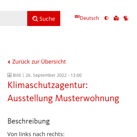
Deutsch
Ansicht
Zu
Zu
Suche
mit
den
de
hohem
Inhalte
Inh
Kontrast
in
in
umschalten
leichter
Geb
Sprach
Zurück zur Übersicht
Bild |
26. September 2022 - 13:00
Klimaschutzagentur:
Ausstellung Musterwohnung
Beschreibung
Von links nach rechts: