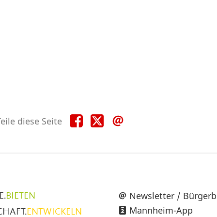
Teile
Teile
Teile
eile diese Seite
diese
diese
diese
Seite
Seite
Seite
auf
auf
per
Facebook
X
E-
Mail
üpunkte
Newsletter / Bürgerb
E.
BIETEN
Mannheim-App
CHAFT.
ENTWICKELN