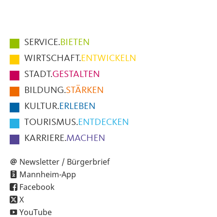
Hauptmenüpunkte
SERVICE.
BIETEN
im
WIRTSCHAFT.
ENTWICKELN
Fußbereich
STADT.
GESTALTEN
der
BILDUNG.
STÄRKEN
Seite
KULTUR.
ERLEBEN
TOURISMUS.
ENTDECKEN
KARRIERE.
MACHEN
Newsletter / Bürgerbrief
Mannheim-App
Facebook
X
YouTube