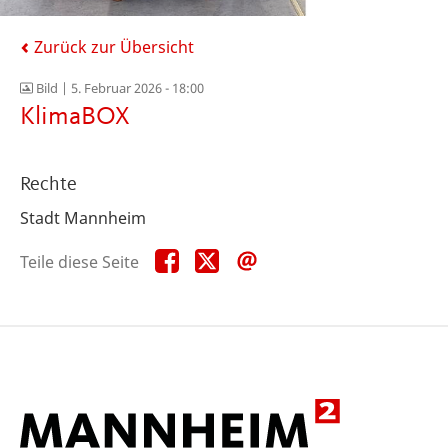
Zurück zur Übersicht
Bild |
5. Februar 2026 - 18:00
KlimaBOX
Rechte
Stadt Mannheim
Teile
Teile
Teile
Teile diese Seite
diese
diese
diese
Seite
Seite
Seite
auf
auf
per
Facebook
X
E-
Mail