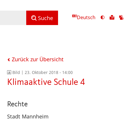
Deutsch
Ansicht
Zu
Zu
Suche
mit
den
de
hohem
Inhalte
Inh
Kontrast
in
in
umschalten
leichter
Geb
Sprach
Zurück zur Übersicht
Bild |
23. Oktober 2018 - 14:00
Klimaaktive Schule 4
Rechte
Stadt Mannheim