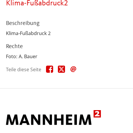
Klima-Fußabdruck2
Beschreibung
Klima-Fußabdruck 2
Rechte
Foto: A. Bauer
Teile
Teile
Teile
Teile diese Seite
diese
diese
diese
Seite
Seite
Seite
auf
auf
per
Facebook
X
E-
Mail