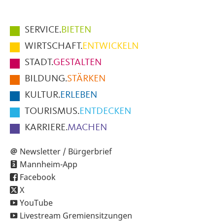
Hauptmenüpunkte
SERVICE.
BIETEN
im
WIRTSCHAFT.
ENTWICKELN
Fußbereich
STADT.
GESTALTEN
der
BILDUNG.
STÄRKEN
Seite
KULTUR.
ERLEBEN
TOURISMUS.
ENTDECKEN
KARRIERE.
MACHEN
Newsletter / Bürgerbrief
Mannheim-App
Facebook
X
YouTube
Livestream Gremiensitzungen