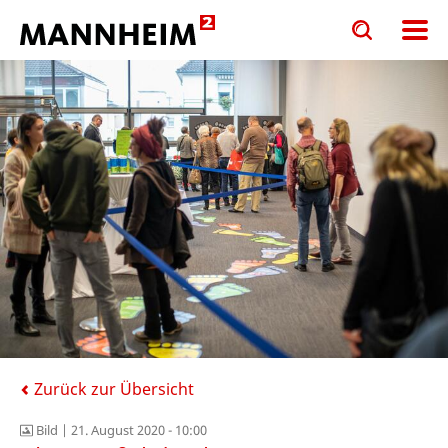
Toggle
Toggle
search
search
input
input
form
Zurück zur Übersicht
Bild |
21. August 2020 - 10:00