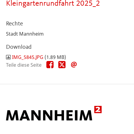
Kleingartenrundfahrt 2025_2
Rechte
Stadt Mannheim
Download
IMG_5845.JPG
(1.89 MB)
Teile
Teile
Teile
Teile diese Seite
diese
diese
diese
Seite
Seite
Seite
auf
auf
per
Facebook
X
E-
Mail