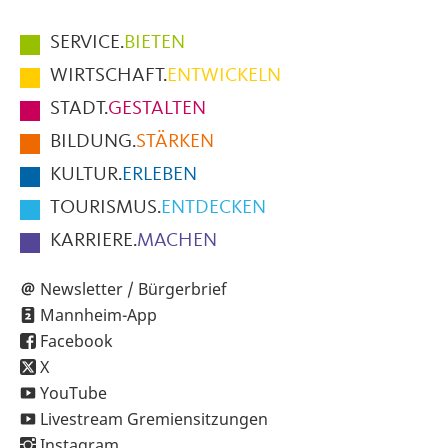
Hauptmenüpunkte
SERVICE.
BIETEN
im
WIRTSCHAFT.
ENTWICKELN
Fußbereich
STADT.
GESTALTEN
der
BILDUNG.
STÄRKEN
Seite
KULTUR.
ERLEBEN
TOURISMUS.
ENTDECKEN
KARRIERE.
MACHEN
Newsletter / Bürgerbrief
Mannheim-App
Facebook
X
YouTube
Livestream Gremiensitzungen
Instagram