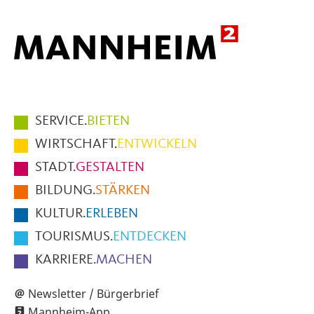
Hauptmenüpunkte
SERVICE.
BIETEN
im
WIRTSCHAFT.
ENTWICKELN
Fußbereich
STADT.
GESTALTEN
der
BILDUNG.
STÄRKEN
Seite
KULTUR.
ERLEBEN
TOURISMUS.
ENTDECKEN
KARRIERE.
MACHEN
Newsletter / Bürgerbrief
Mannheim-App