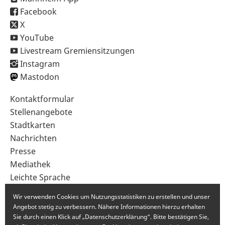
Facebook
X
YouTube
Livestream Gremiensitzungen
Instagram
Mastodon
Sekundärnavigation
Kontaktformular
im
Stellenangebote
Fußbereich
Stadtkarten
Nachrichten
Presse
Mediathek
Leichte Sprache
Gebärdensprache
Wir verwenden Cookies um Nutzungsstatistiken zu erstellen und unser
Angebot stetig zu verbessern. Nähere Informationen hierzu erhalten
Sie durch einen Klick auf „Datenschutzerklärung“. Bitte bestätigen Sie,