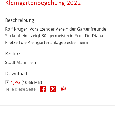
Kleingartenbegehung 2022
Beschreibung
Rolf Krüger, Vorsitzender Verein der Gartenfreunde
Seckenheim, zeigt Bürgermeisterin Prof. Dr. Diana
Pretzell die Kleingartenanlage Seckenheim
Rechte
Stadt Mannheim
Download
4.JPG
(10.66 MB)
Teile
Teile
Teile
Teile diese Seite
diese
diese
diese
Seite
Seite
Seite
auf
auf
per
Facebook
X
E-
Mail