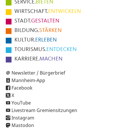
Hauptmenüpunkte
SERVICE.
BIETEN
im
WIRTSCHAFT.
ENTWICKELN
Fußbereich
STADT.
GESTALTEN
der
BILDUNG.
STÄRKEN
Seite
KULTUR.
ERLEBEN
TOURISMUS.
ENTDECKEN
KARRIERE.
MACHEN
Newsletter / Bürgerbrief
Mannheim-App
Facebook
X
YouTube
Livestream Gremiensitzungen
Instagram
Mastodon